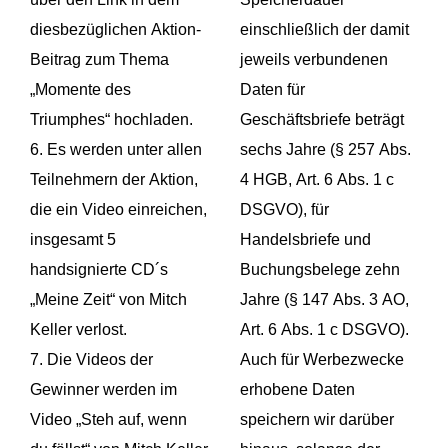
diesbezüglichen Aktion-
einschließlich der damit
Beitrag zum Thema
jeweils verbundenen
„Momente des
Daten für
Triumphes“ hochladen.
Geschäftsbriefe beträgt
6. Es werden unter allen
sechs Jahre (§ 257 Abs.
Teilnehmern der Aktion,
4 HGB, Art. 6 Abs. 1 c
die ein Video einreichen,
DSGVO), für
insgesamt 5
Handelsbriefe und
handsignierte CD´s
Buchungsbelege zehn
„Meine Zeit“ von Mitch
Jahre (§ 147 Abs. 3 AO,
Keller verlost.
Art. 6 Abs. 1 c DSGVO).
7. Die Videos der
Auch für Werbezwecke
Gewinner werden im
erhobene Daten
Video „Steh auf, wenn
speichern wir darüber