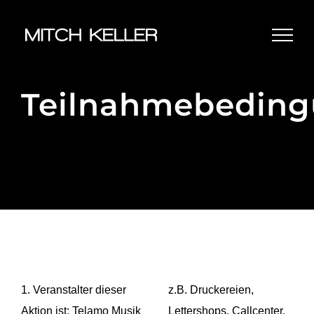
Zum
Inhalt
springen
Teilnahmebedin
1. Veranstalter dieser
z.B. Druckereien,
Aktion ist: Telamo Musik
Lettershops, Callcenter,